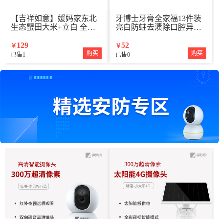
【吉祥如意】媛妈家东北
牙博士牙膏全家福13件装
生态蟹田大米+立白 全效
亮白防蛀去渍除口腔异味
馨香洗衣液+牙博士幻海护
清新口气呵护牙龈
龈牙刷+清风龙虎山官方联
129
52
￥
￥
名抽纸
购买
购买
已售1
已售0